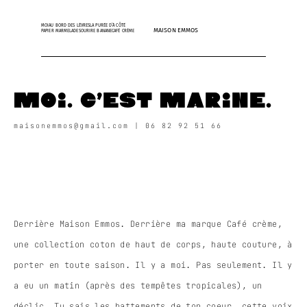
MOI
AU BORD DES LÈVRES
LA PURÉE D’À CÔTÉ
MAISON EMMOS
PAPIER MARMELADE
SOURIRE BANANE
CAFÉ CRÈME
MOi. C'est Marine.
maisonemmos@gmail.com | 06 82 92 51 66
Derrière Maison Emmos. Derrière ma marque Café crème,
une collection coton de haut de corps, haute couture, à
porter en toute saison. Il y a moi. Pas seulement. Il y
a eu un matin (après des tempêtes tropicales), un
déclic. Tu sais les battements de ton coeur, cette voix